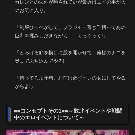
カレンとの恋仲が噂されていが最近はユイの事が大
のお気に入り。
「制服ひっぺがして、ブラジャー引き千切ってあの
巨乳を揉みしだきながら……くっくっく!」
「とろける顔を横目に股を開かせて、俺様のナニを
奥までぶち込んでやる!」
「待ってろよ守崎、お前は必ずオレの女にしてやる
からよ!」
■■コンセプトその1■■～敗北イベントや戦闘
中のエロイベントについて～