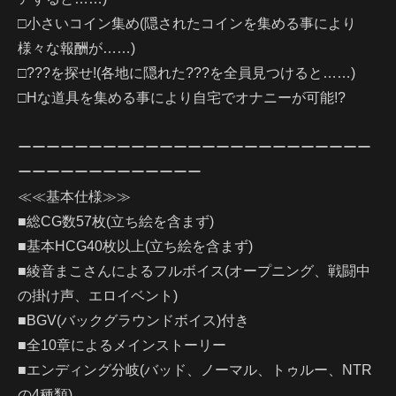
□小さいコイン集め(隠されたコインを集める事により
様々な報酬が……)
□???を探せ!(各地に隠れた???を全員見つけると……)
□Hな道具を集める事により自宅でオナニーが可能!?
ーーーーーーーーーーーーーーーーーーーーーーーーー
ーーーーーーーーーーーーー
≪≪基本仕様≫≫
■総CG数57枚(立ち絵を含まず)
■基本HCG40枚以上(立ち絵を含まず)
■綾音まこさんによるフルボイス(オープニング、戦闘中
の掛け声、エロイベント)
■BGV(バックグラウンドボイス)付き
■全10章によるメインストーリー
■エンディング分岐(バッド、ノーマル、トゥルー、NTR
の4種類)