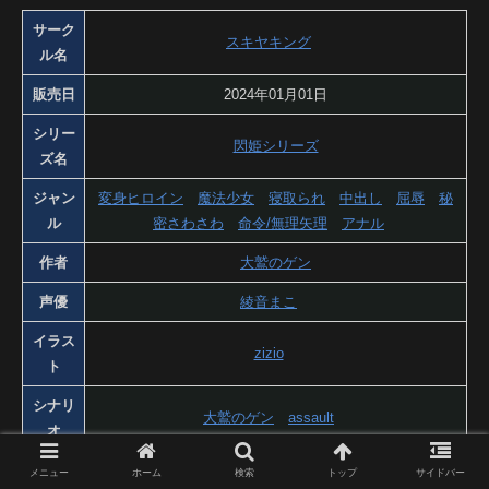
サーク
スキヤキング
ル名
販売日
2024年01月01日
シリー
閃姫シリーズ
ズ名
ジャン
変身ヒロイン
魔法少女
寝取られ
中出し
屈辱
秘
ル
密さわさわ
命令/無理矢理
アナル
作者
大鷲のゲン
声優
綾音まこ
イラス
zizio
ト
シナリ
大鷲のゲン
assault
オ
年齢指
メニュー
ホーム
検索
トップ
サイドバー
18禁