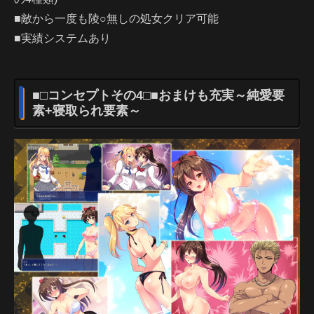
■敵から一度も陵○無しの処女クリア可能
■実績システムあり
■□コンセプトその4□■おまけも充実～純愛要
素+寝取られ要素～