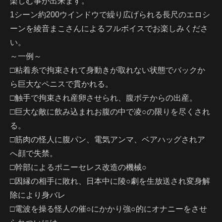
楽しむ事が出来ます。
1シーン約200ウインドウで繰り広げられる長尺のエロシ
ーンを綾音まこさんによるフルボイスでお楽しみくださ
い。
～一例～
□粘着糸で拘束されて身動きが取れない状態でバックか
ら巨大なペニスで貫かれる。
□触手で拘束され産卵させられ、腹ボテからの出産。
□巨大な敵に飲み込まれお腹の中で凌○の限りを尽くされ
る。
□筋肉の怪人に腹パン、電気アンマ、ベアハッグされア
へ顔で失禁。
□幹部によるポニーセレス改造の機械○
□因縁の相手に敗れ、日本中に陵○劇を生放送され変身解
除により身バレ
□電波を操る怪人の催○にかかり強○的にオナニーをさせ