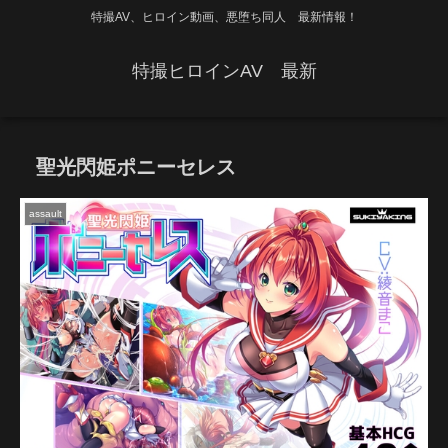
特撮AV、ヒロイン動画、悪堕ち同人 最新情報！
特撮ヒロインAV 最新
聖光閃姫ポニーセレス
assault