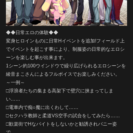
◆◆日常エロの体験◆◆
変身ヒロインものに日常Hイベントを追加!フィールド上
でイベントを起こす事により、制服姿の日常的なエロシ
ーンを楽しむ事が出来ます。
1シーン約100ウインドウで繰り広げられるエロシーンを
綾音まこさんによるフルボイスでお楽しみください。
～一例～
□浮浪者たちの集まる高架下で壁穴に挟まってしま
い……
□電車内で痴○魔に出くわして……
□セクハラ教師と柔道VS空手の試合をしてみたら……
□歓楽街でHなバイトをしないかと勧誘されバニー姿
で……