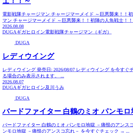
士！！～
電影戦隊チャージマン チャージマーメイド ～巨悪襲来！！初陣の人
マン チャージマーメイド ～巨悪襲来！！初陣の人魚戦士！！～ 
2026.08.08
DUGA
ギガ
ヒロイン
電影戦隊チャージマン（ギガ）
DUGA
レディウイング
レディウイング 発売日: 2026/08/07 レディウイング を
る場合のみ表示されます。 ...
2026.08.07
DUGA
ギガ
ヒロイン
及川うみ
DUGA
バードファイター 白鶴のミオ パンモロ
バードファイター 白鶴のミオ パンモロ地獄 －痛恨のアンスコ忘れ－
ンモロ地獄 －痛恨のアンスコ忘れ－ を今すぐチェック → ...