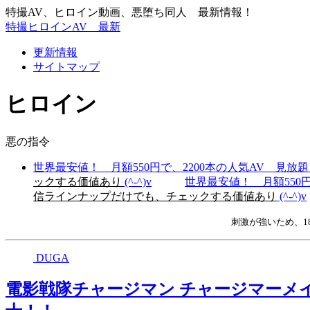
特撮AV、ヒロイン動画、悪堕ち同人 最新情報！
特撮ヒロインAV 最新
更新情報
サイトマップ
ヒロイン
悪の指令
世界最安値！ 月額550円で、2200本の人気AV 見
ックする価値あり
(^-^)v
世界最安値！ 月額550
信ラインナップだけでも、チェックする価値あり
(^-^)v
刺激が強いため、
DUGA
電影戦隊チャージマン チャージマーメ