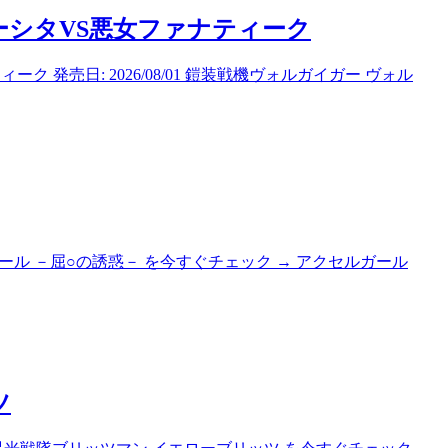
ーシタVS悪女ファナティーク
発売日: 2026/08/01 鎧装戦機ヴォルガイガー ヴォル
セルガール －屈○の誘惑－ を今すぐチェック → アクセルガール
ツ