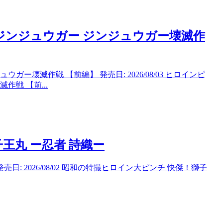
ジンジュウガー ジンジュウガー壊滅作
壊滅作戦 【前編】 発売日: 2026/08/03 ヒロインピ
戦 【前...
王丸 ー忍者 詩織ー
: 2026/08/02 昭和の特撮ヒロイン大ピンチ 快傑！獅子