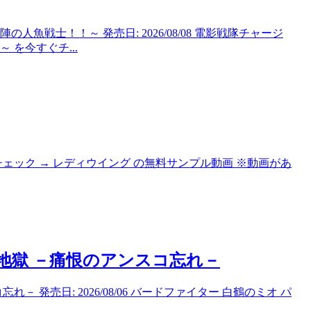
魚戦士！！～ 発売日: 2026/08/08 電影戦隊チャージ
を今すぐチ...
今すぐチェック → レディウイング の無料サンプル動画 ※動画があ
地獄 －痛恨のアンスコ忘れ－
 発売日: 2026/08/06 バードファイター 白鶴のミオ パ