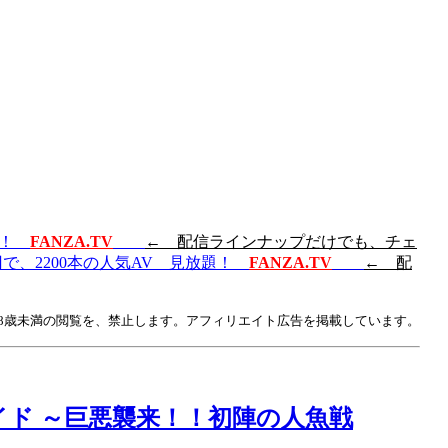
放題！
FANZA.TV
← 配信ラインナップだけでも、チェ
円で、2200本の人気AV 見放題！
FANZA.TV
← 配
18歳未満の閲覧を、禁止します。アフィリエイト広告を掲載しています。
イド ～巨悪襲来！！初陣の人魚戦