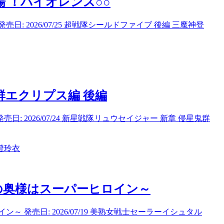
場 ！バイオレンス○○
: 2026/07/25 超戦隊シールドファイブ 後編 三魔神登
群エクリプス編 後編
: 2026/07/24 新星戦隊リュウセイジャー 新章 侵星鬼群
澄玲衣
の奥様はスーパーヒロイン～
発売日: 2026/07/19 美熟女戦士セーラーイシュタル