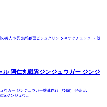
5 仮面の美人市長 魅惑仮面ビジュクリン を今すぐチェック → 仮
ャル 阿仁丸戦隊ジンジュウガー ジンジ
ュウガー ジンジュウガー壊滅作戦（後編） 発売日:
戦隊ジンジュウ...