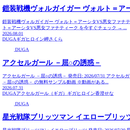
鎧装戦機ヴォルガイガー ヴォルト＝ア
鎧装戦機ヴォルガイガー ヴォルト＝アーシタVS悪女ファナティーク 
ト＝アーシタVS悪女ファナティーク を今すぐチェック → ...
2026.08.01
DUGA
ギガ
ヒロイン
岬さくら
DUGA
アクセルガール －屈○の誘惑－
アクセルガール －屈○の誘惑－ 発売日: 2026/07/31 アク
－屈○の誘惑－ の無料サンプル動画 ※動画がある...
2026.07.31
DUGA
アクセルガール（ギガ）
ギガ
ヒロイン
香澄せな
DUGA
星光戦隊ブリッツマン イエローブリッ